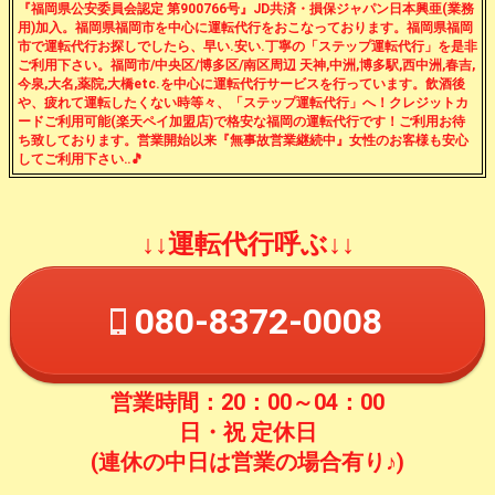
『福岡県公安委員会認定 第900766号』JD共済・損保ジャパン日本興亜(業務
用)加入。福岡県福岡市を中心に運転代行をおこなっております。福岡県福岡
市で運転代行お探しでしたら、早い.安い.丁寧の「ステップ運転代行」を是非
ご利用下さい。福岡市/中央区/博多区/南区周辺 天神,中洲,博多駅,西中洲,春吉,
今泉,大名,薬院,大橋etc.を中心に運転代行サービスを行っています。飲酒後
や、疲れて運転したくない時等々、「ステップ運転代行」へ！クレジットカ
ードご利用可能(楽天ペイ加盟店)で格安な福岡の運転代行です！ご利用お待
ち致しております。営業開始以来『無事故営業継続中』女性のお客様も安心
してご利用下さい‥🎵
↓↓運転代行呼ぶ↓↓
080-8372-0008
営業時間：20：00～04：00
日・祝 定休日
(連休の中日は営業の場合有り♪)