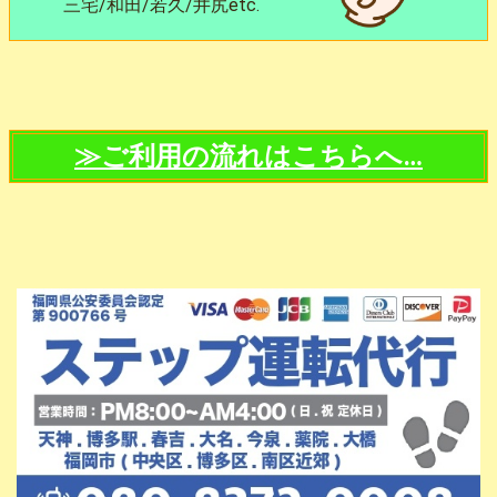
三宅/和田/若久/井尻etc.
≫ご利用の流れはこちらへ…