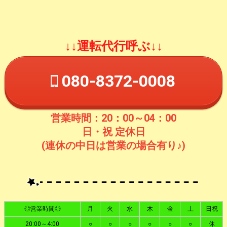
↓↓運転代行呼ぶ↓↓
080-8372-0008
営業時間：20：00～04：00
日・祝 定休日
(連休の中日は営業の場合有り♪)
◎営業時間◎
月
火
水
木
金
土
日祝
20:00～4:00
○
○
○
○
○
○
休