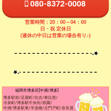
080-8372-0008
営業時間：20：00～04：00
日・祝 定休日
(連休の中日は営業の場合有り♪)
福岡市博多区[中洲/博多]
博多駅前/店屋町/住吉/東比恵/
冷泉町/博多駅中央街/祇園/
中洲/博多駅東/半道橋/古門戸町/奈良屋