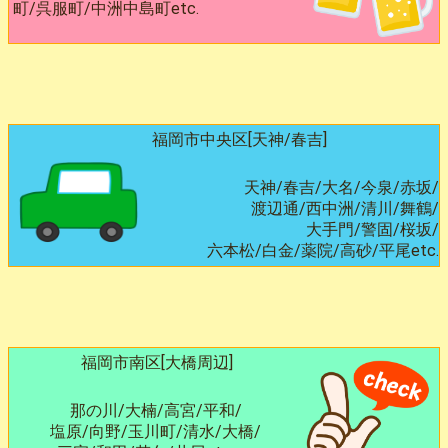
町/呉服町/中洲中島町etc.
福岡市中央区[天神/春吉]
天神/春吉/大名/今泉/赤坂/
渡辺通/西中洲/清川/舞鶴/
大手門/警固/桜坂/
六本松/白金/薬院/高砂/平尾etc.
福岡市南区[大橋周辺]
那の川/大楠/高宮/平和/
塩原/向野/玉川町/清水/大橋/