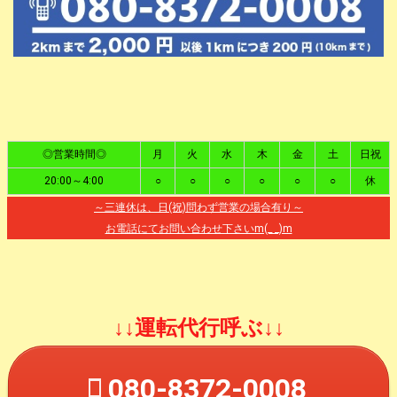
◎営業時間◎
月
火
水
木
金
土
日祝
20:00～4:00
○
○
○
○
○
○
休
～三連休は、日(祝)問わず営業の場合有り～
お電話にてお問い合わせ下さいm(_ _)m
↓↓運転代行呼ぶ↓↓
080-8372-0008