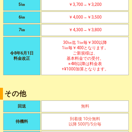
5㎞
￥3,700→￥3,200
6㎞
￥4,000→￥3,500
7㎞
￥4,300→￥3,800
30㎞迄 1㎞毎￥300以降
1㎞毎￥400となります。
令8年6月1日
ご新規様は、
料金改正
基本料金での受付。
※4時以降は料金表
+¥1000加算となります。
その他
回送
無料
到着後 10分無料
待機料
以降 500円/5分毎