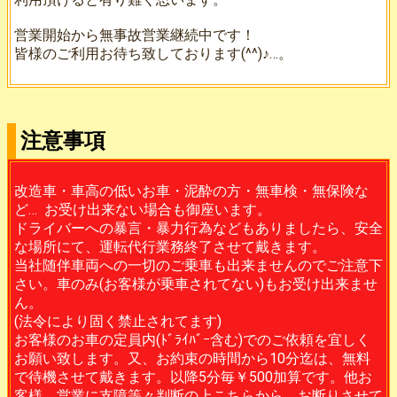
営業開始から無事故営業継続中です！
皆様のご利用お待ち致しております(^^)♪…。
注意事項
改造車・車高の低いお車・泥酔の方・無車検・無保険な
ど… お受け出来ない場合も御座います。
ドライバーへの暴言・暴力行為などもありましたら、安全
な場所にて、運転代行業務終了させて戴きます。
当社随伴車両への一切のご乗車も出来ませんのでご注意下
さい。車のみ(お客様が乗車されてない)もお受け出来ませ
ん。
(法令により固く禁止されてます)
お客様のお車の定員内(ﾄﾞﾗｲﾊﾞｰ含む)でのご依頼を宜しく
お願い致します。又、お約束の時間から10分迄は、無料
で待機させて戴きます。以降5分毎￥500加算です。他お
客様、営業に支障等々判断の上こちらから、お断りさせて