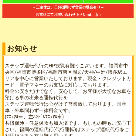
～三連休は、日(祝)問わず営業の場合有り～
お電話にてお問い合わせ下さいm(_ _)m
お知らせ
ステップ運転代行のHP観覧有難うございます。福岡市中
央区/福岡市博多区/福岡市南区周辺/天神/中洲/博多駅エ
リアを中心に営業いたしております。現金・クレジットカ
ード・電子マネーのお支払に対応しております。
料金の安さだけでなく、安心して、お客様が大切なお車を
預ける事の出来る運転代行を
ステップ運転代行は心がけて営業致しております。国産
車・外車問わず一律料金です。
(ﾏﾆｭｱﾙ車、左ﾊﾝﾄﾞﾙﾏﾆｭｱﾙ車)
共済保険・任意保険も加入済です。もしもの時もご安心下
さい。福岡の運転代行(代行運転)はステップ運転代行をご
利用頂けると有り難く思います。